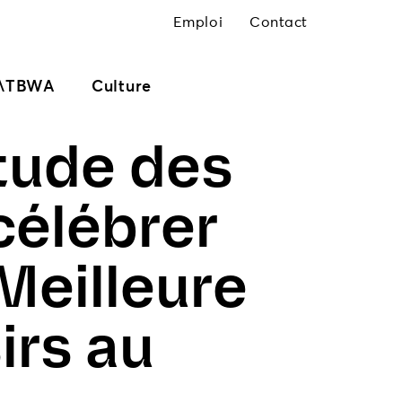
Emploi
Contact
\TBWA
Culture
itude des
célébrer
Meilleure
irs au