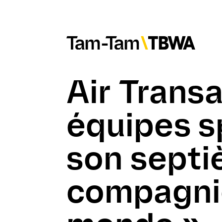
Air Transa
équipes s
son septi
compagnie