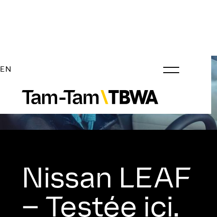
EN
Nissan LEAF
– Testée ici.