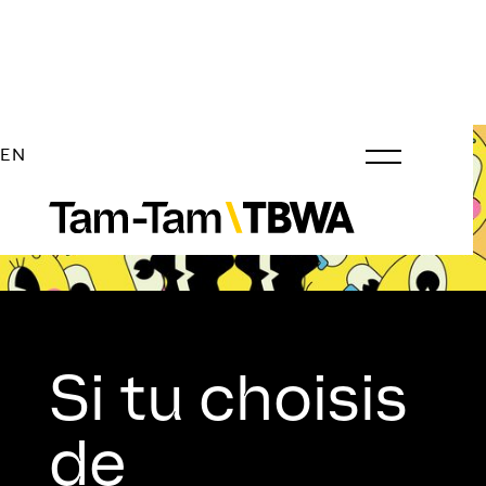
EN
Si tu choisis
de